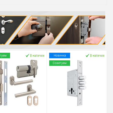
В наличии
В наличии
туем
Новинка
Советуем