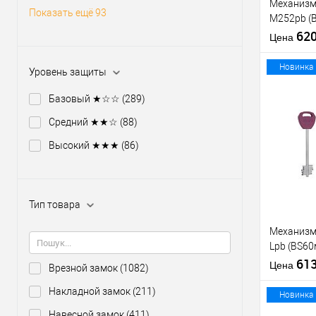
Механизм
Показать ещё 93
M252pb (
никель те
62
Цена
отв.планк
Новинка
Уровень защиты
Базовый ★☆☆
(289)
Средний ★★☆
(88)
Купить
клик
Высокий ★★★
(86)
В из
Тип товара
Производи
Тип товара
Механизм
Lpb (BS6
5 ключей 
61
Цена
Врезной замок
(1082)
планки
Накладной замок
(211)
Материал д
Новинка
Страна
Навесной замок
(411)