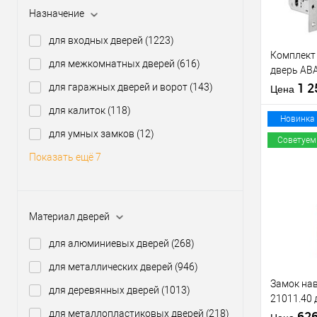
Назначение
Производи
для входных дверей
(1223)
Тип товара
Комплект
для межкомнатных дверей
(616)
дверь AB
(BS45*85
1 
для гаражных дверей и ворот
(143)
Материал д
Цена
60T и руч
Страна
для калиток
(118)
производи
Новинка
Статус (гур
для умных замков
(12)
Советуем
Показать ещё 7
Купить
клик
Материал дверей
В из
для алюминиевых дверей
(268)
Производи
для металлических дверей
(946)
Тип товара
Замок нав
для деревянных дверей
(1013)
21011.40 
для металлопластиковых дверей
(218)
мм, 2 клю
62