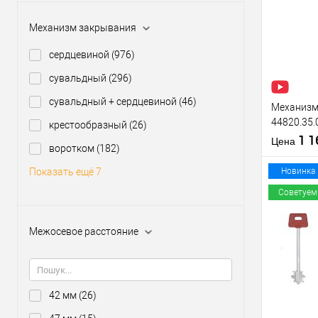
Купить
клик
Механизм закрывания
В из
сердцевиной
(976)
сувальдный
(296)
Производи
Тип товара
сувальдный + сердцевиной
(46)
Механизм 
44820.35.
крестообразный
(26)
(BS35*85м
1 
Материал д
Цена
воротком
(182)
нержавею
Страна
производи
Новинка
Показать ещё 7
Межосевое
Советуем
расстояние
Межосевое расстояние
Купить
клик
В из
42 мм
(26)
Производи