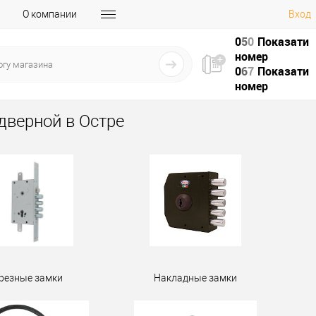
О компании
Вход
0
5
0
Показати
номер
0
6
7
Показати
номер
дверной в Остре
резные замки
Накладные замки