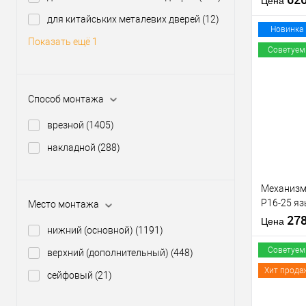
Цена
для китайських металевих дверей
(12)
Материал д
Новинка
Показать ещё 1
Страна
Советуем
производи
Межосевое
расстояние
Купить
Способ монтажа
клик
врезной
(1405)
В из
накладной
(288)
Производи
Уровень з
Механизм
Тип товара
P16-25 яз
Место монтажа
Тип ключа
матовый 
27
Страна
Цена
нижний (основной)
(1191)
производи
Советуем
верхний (дополнительный)
(448)
Хит прода
сейфовый
(21)