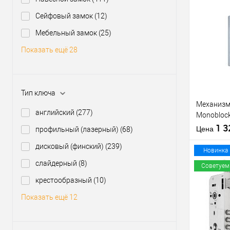
производи
Сейфовый замок
(12)
Межосевое
расстояние
Купить
Мебельный замок
(25)
клик
Показать ещё 28
В из
Производи
Тип ключа
Тип товара
Механизм 
английский
(277)
Monoblock
матовый
1 
Цена
профильный (лазерный)
(68)
дисковый (финский)
(239)
Материал д
Новинка
Страна
слайдерный
(8)
Советуем
производи
крестообразный
(10)
Статус (гур
Купить
Показать ещё 12
клик
В из