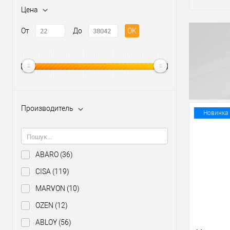
Цена
От
До
OK
Производитель
Новинка
ABARO
(36)
CISA
(119)
MARVON
(10)
OZEN
(12)
ABLOY
(56)