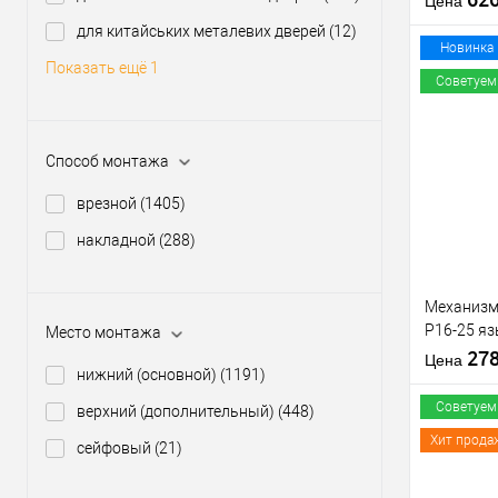
Цена
для китайських металевих дверей
(12)
Материал д
Новинка
Показать ещё 1
Страна
Советуем
производи
Межосевое
расстояние
Купить
Способ монтажа
клик
врезной
(1405)
В из
накладной
(288)
Производи
Уровень з
Механизм
Тип товара
P16-25 яз
Место монтажа
Тип ключа
матовый 
27
Страна
Цена
нижний (основной)
(1191)
производи
Советуем
верхний (дополнительный)
(448)
Хит прода
сейфовый
(21)