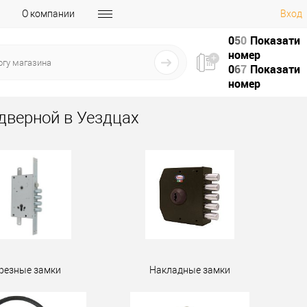
О компании
Вход
0
5
0
Показати
номер
0
6
7
Показати
номер
дверной в Уездцах
резные замки
Накладные замки