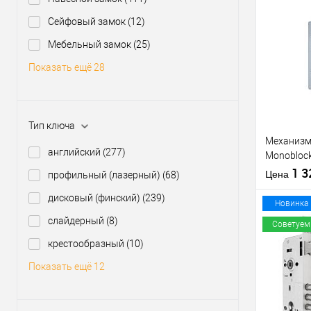
производи
Сейфовый замок
(12)
Межосевое
расстояние
Купить
Мебельный замок
(25)
клик
Показать ещё 28
В из
Производи
Тип ключа
Тип товара
Механизм 
английский
(277)
Monoblock
матовый
1 
Цена
профильный (лазерный)
(68)
дисковый (финский)
(239)
Материал д
Новинка
Страна
слайдерный
(8)
Советуем
производи
крестообразный
(10)
Статус (гур
Купить
Показать ещё 12
клик
В из