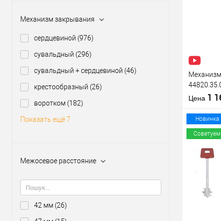
Купить
клик
Механизм закрывания
В из
сердцевиной
(976)
сувальдный
(296)
Производи
Тип товара
сувальдный + сердцевиной
(46)
Механизм 
44820.35.
крестообразный
(26)
(BS35*85м
1 
Материал д
Цена
воротком
(182)
нержавею
Страна
производи
Новинка
Показать ещё 7
Межосевое
Советуем
расстояние
Межосевое расстояние
Купить
клик
В из
42 мм
(26)
Производи