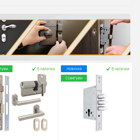
В наличии
В наличии
туем
Новинка
Советуем