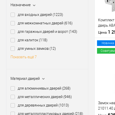
Назначение
Производи
для входных дверей
(1223)
Тип товара
Комплект
для межкомнатных дверей
(616)
дверь AB
(BS45*85
1 
для гаражных дверей и ворот
(143)
Материал д
Цена
60T и руч
Страна
для калиток
(118)
производи
Новинка
Статус (гур
для умных замков
(12)
Советуем
Показать ещё 7
Купить
клик
Материал дверей
В из
для алюминиевых дверей
(268)
Производи
для металлических дверей
(946)
Тип товара
Замок нав
для деревянных дверей
(1013)
21011.40 
для металлопластиковых дверей
(218)
мм, 2 клю
62