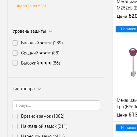
Механизм
Показать ещё 93
M252pb (
никель те
62
Цена
отв.планк
Новинка
Уровень защиты
Базовый ★☆☆
(289)
Средний ★★☆
(88)
Купить
клик
Высокий ★★★
(86)
В из
Тип товара
Производи
Тип товара
Механизм
Lpb (BS6
5 ключей 
61
Цена
Врезной замок
(1082)
планки
Накладной замок
(211)
Материал д
Новинка
Страна
Навесной замок
(411)