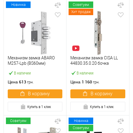
Новинка
Советуем
Хит продаж
Механизм замка ABARO
Механизм замка CISA LL
M257-Lpb (BS60мм)
44830.35.0.20 бочка
матовый никель 5 ключей
(BS35мм, 22 мм)
В наличии
В наличии
тех.упаковки.без отв.
нержавеющая сталь
планки
613
1 160
Цена
Цена
грн.
грн.
В корзину
В корзину
Купить в 1 клик
Купить в 1 клик
Советуем
Новинка
Советуем