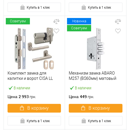
Купить в 1 клик
Купить в 1 клик
Советуем
Новинка
Советуем
Комплект замка для
Механизм замка ABARO
калитки и ворот CISA LL
M257 (BS60мм) матовый
44820.25 (труба 40×40) с
никель
В наличии
В наличии
цилиндром C2000 60 мм и
ручками
2 993
449
Цена
Цена
грн.
грн.
В корзину
В корзину
Купить в 1 клик
Купить в 1 клик