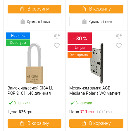
В корзину
В корзину
Купить в 1 клик
Купить в 1 клик
Новинка
- 30 %
Советуем
Акция
Хит продаж
Замок навесной CISA LL
Механизм замка AGB
POP 21011.40 длинная
Mediana Polaris WC магнит
дужка (40 мм, 2 ключа)
(BS50*96мм) черный
В наличии
В наличии
626
711
Цена
Цена
грн.
грн.
1 012
грн.
В корзину
В корзину