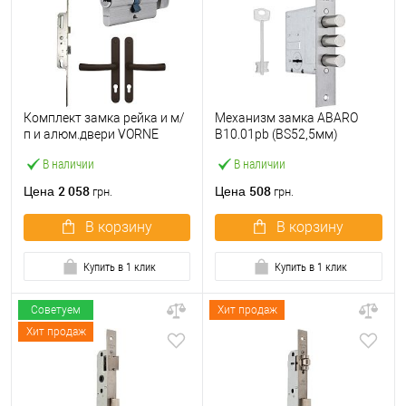
Комплект замка рейка и м/
Механизм замка ABARO
п и алюм.двери VORNE
B10.01pb (BS52,5мм)
25*92 мм с цилиндром
матовый никель 5 ключей
В наличии
В наличии
ABARO и ручками
тех.упаковки.без отв.
коричневый
планки
2 058
508
Цена
Цена
грн.
грн.
В корзину
В корзину
Купить в 1 клик
Купить в 1 клик
Советуем
Хит продаж
Хит продаж