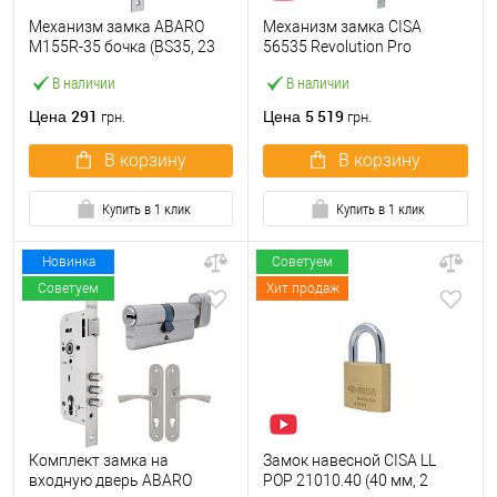
Механизм замка ABARO
Механизм замка CISA
M155R-35 бочка (BS35, 23
56535 Revolution Pro
мм) матовый никель
редукторный с
В наличии
В наличии
блокировкой (BS67,5*85мм)
хром матовый
291
5 519
Цена
Цена
грн.
грн.
В корзину
В корзину
Купить в 1 клик
Купить в 1 клик
Новинка
Советуем
Советуем
Хит продаж
Комплект замка на
Замок навесной CISA LL
входную дверь ABARO
POP 21010.40 (40 мм, 2