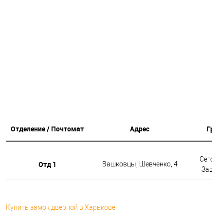
Отделение / Почтомат
Адрес
Гр
Сегод
Отд 1
Вашковцы, Шевченко, 4
Завтр
Купить замок дверной в Харькове