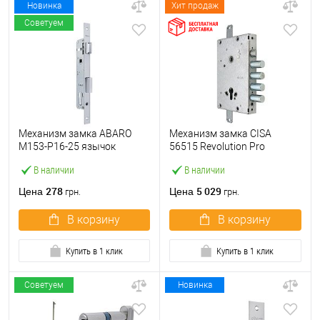
Новинка
Хит продаж
Советуем
Механизм замка ABARO
Механизм замка CISA
M153-P16-25 язычок
56515 Revolution Pro
(BS25*85, 16 мм) матовый
(BS64*85мм) редукторный с
В наличии
В наличии
никель
блокировкой без торцевой
планки
278
5 029
Цена
Цена
грн.
грн.
В корзину
В корзину
Купить в 1 клик
Купить в 1 клик
Советуем
Новинка