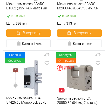
Механизм замка ABARO
Механизм замка ABARO
B1082 (BS51мм) матовый
M2000-45 (BS45*85мм) SN
никель 5 ключей
матовый никель
В наличии
В наличии
356
313
Цена
Цена
грн.
грн.
В корзину
В корзину
Купить в 1 клик
Купить в 1 клик
Новинка
Советуем
Советуем
Хит продаж
Механизм замка CISA
Замок навесной CISA
57426.60 Monoblock 257L
28550.84 (84 мм, 2 ключа)
(BS60) хром матовый