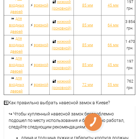
🔐
нижний
197
входных
⚡
врезной
85 мм
45 мм
(основной)
грн.
дверей
⏩
для
🔐
нижний
3 854
входных
⚡
врезной
85 мм
64 мм
(основной)
грн.
дверей
⏩
для
🔐
нижний
1 470
входных
⚡
врезной
85 мм
66 мм
(основной)
грн.
дверей
⏩
для
🔐
нижний
197
входных
⚡
врезной
85 мм
45 мм
(основной)
грн.
дверей
⏩
для
🔐
нижний
762
входных
⚡
врезной
72 мм
55 мм
(основной)
грн.
дверей
1️⃣Как правильно выбрать навесной замок в Киеве?
↪
Чтобы купленный навесной замок беспроблемно
подошел по месту использования и безотказно работал,
следуйте следующим рекомендациям:
длина и толщина дужки и габариты корпуса должны