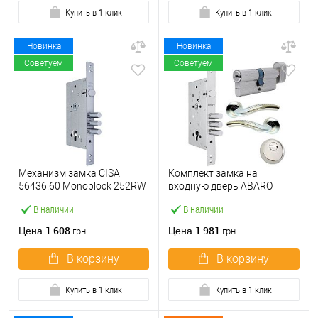
Купить в 1 клик
Купить в 1 клик
Новинка
Новинка
Советуем
Советуем
Механизм замка CISA
Комплект замка на
56436.60 Monoblock 252RW
входную дверь ABARO
(BS60*85мм) хром матовый
M252 (BS60*85мм) с
В наличии
В наличии
цилиндром B100,
протектором и ручками
1 608
1 981
Цена
Цена
грн.
грн.
никель
В корзину
В корзину
Купить в 1 клик
Купить в 1 клик