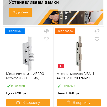
Устанавливаем замки
Подробнее
Новинка
Хит продаж
Механизм замка ABARO
Механизм замка CISA LL
M252pb (BS60*85мм)
44820.20.0.20 язычок
матовый никель тех
(BS20*85мм, 22 мм)
В наличии
В наличии
упаковки без отв.планки
нержавеющая сталь
620
1 160
Цена
Цена
грн.
грн.
В корзину
В корзину