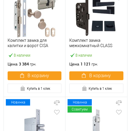
Комплект замка для
Комплект замка
калитки и ворот CISA
межкомнатный CLASS
44830.25 «бочка» (труба
410B-S Kevlar (BS50*96мм)
В наличии
В наличии
40×40) с цилиндром 60 мм
WC с ручками и воротком
и ручками
KEDR черный
3 384
1 121
Цена
Цена
грн.
грн.
В корзину
В корзину
Купить в 1 клик
Купить в 1 клик
Новинка
Новинка
Советуем