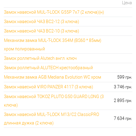
Цена
Замок навесной MUL-T-LOCK G55P 7x7 (2 ключа)(н)
Замок навесной ЧАЗ ВС2-12 (3 ключа)
Замок навесной ЧАЗ ВС2-10 (3 ключа)
Механизм замка MUL-T-LOCK 354M (BS60 * 85мм)
хром полированный
Замок роллетный Alutech англ. ключ
Замок роллетный ALUTECH крестообразный
Механизм замка AGB Mediana Evolution WC хром
599
грн.
Замок навесной VIRO PANZER 4117 (3 ключа)
3 746
грн.
Замок навесной TOKOZ PLUTO G50 GUARD LONG (3
2 895
грн.
ключа)
Замок навесной MUL-T-LOCK M13/C2 ClassicPRO
7 634
грн.
длинная дужка (2 ключа)