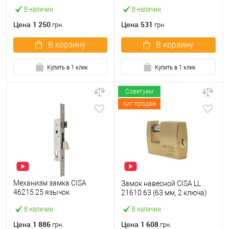
M2000-45 (BS45*85мм) с
ключа)
В наличии
В наличии
цилиндром B100 60T и
ручками KEDR хром
1 250
531
Цена
Цена
грн.
грн.
В корзину
В корзину
Купить в 1 клик
Купить в 1 клик
Советуем
Хит продаж
Механизм замка CISA
Замок навесной CISA LL
46215.25 язычок
21610.63 (63 мм, 2 ключа)
(BS25*85мм, 22 мм)
В наличии
В наличии
нержавеющая сталь
1 886
1 608
Цена
Цена
грн.
грн.