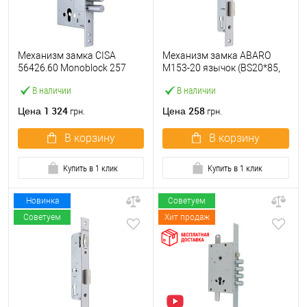
Механизм замка CISA
Механизм замка ABARO
56426.60 Monoblock 257
M153-20 язычок (BS20*85,
(BS60мм) хром матовый
23 мм) матовый никель
В наличии
В наличии
1 324
258
Цена
Цена
грн.
грн.
В корзину
В корзину
Купить в 1 клик
Купить в 1 клик
Новинка
Советуем
Советуем
Хит продаж