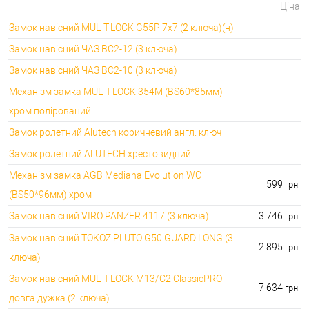
Ціна
Замок навісний MUL-T-LOCK G55P 7x7 (2 ключа)(н)
Замок навісний ЧАЗ ВС2-12 (3 ключа)
Замок навісний ЧАЗ ВС2-10 (3 ключа)
Механізм замка MUL-T-LOCK 354M (BS60*85мм)
хром полірований
Замок ролетний Alutech коричневий англ. ключ
Замок ролетний ALUTECH хрестовидний
Механізм замка AGB Mediana Evolution WC
599
грн.
(BS50*96мм) хром
Замок навісний VIRO PANZER 4117 (3 ключа)
3 746
грн.
Замок навісний TOKOZ PLUTO G50 GUARD LONG (3
2 895
грн.
ключа)
Замок навісний MUL-T-LOCK M13/C2 ClassicPRO
7 634
грн.
довга дужка (2 ключа)