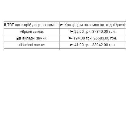
🔒 ТОП категорій дверних замків:
🔑 Кращі ціни на замок на вхідні двері:
⭐Врізні замки:
🔑 22.00 грн. 37840.00 грн.
🔐Накладні замки:
🔑 194.00 грн. 26683.00 грн.
⭐Навісні замки:
🔑 41.00 грн. 38042.00 грн.
🔐Замки для скляних дверей:
🔑 167.00 грн. 16049.00 грн.
⭐Велосипедні та мото замки:
🔑 107.00 грн. 14836.00 грн.
🔐Меблеві замки:
🔑 70.00 грн. 9116.00 грн.
⭐Сейфові замки:
🔑 341.00 грн. 3848.00 грн.
🔐Кодові замки:
🔑 1058.00 грн. 5113.00 грн.
⭐Протипожежна фурнітура:
🔑 290.00 грн. 4045.00 грн.
🔐Замки для ролетів:
🔑 600.00 грн. 660.00 грн.