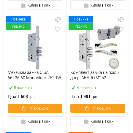
Купити в 1 клік
Купити в 1 клік
Новинка
Новинка
Радимо
Радимо
Механізм замка CISA
Комплект замка на вхідні
56436.60 Monoblock 252RW
двері ABARO M252
(BS60*85мм) хром матовий
(BS60*85мм) з циліндром
В наявності
В наявності
B100, протектором і
ручками нікель
1 608
1 981
Ціна
Ціна
грн.
грн.
У кошик
У кошик
Купити в 1 клік
Купити в 1 клік