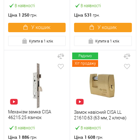
(BS45*85мм) з циліндром
В наявності
В наявності
B100 60T і ручками KEDR
хром
1 250
531
Ціна
Ціна
грн.
грн.
У кошик
У кошик
Купити в 1 клік
Купити в 1 клік
Радимо
Хіт продажу
Механізм замка CISA
Замок навісний CISA LL
46215.25 язичок
21610.63 (63 мм, 2 ключа)
(BS25*85мм, 22 мм)
В наявності
В наявності
нержавіюча сталь
1 886
1 608
Ціна
Ціна
грн.
грн.