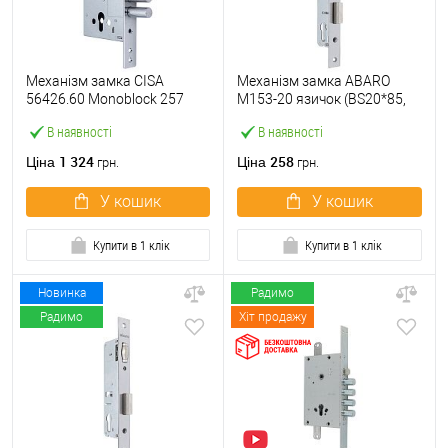
Механізм замка CISA
Механізм замка ABARO
56426.60 Monoblock 257
M153-20 язичок (BS20*85,
(BS60мм) хром матовий
23 мм) матовий нікель
В наявності
В наявності
1 324
258
Ціна
Ціна
грн.
грн.
У кошик
У кошик
Купити в 1 клік
Купити в 1 клік
Новинка
Радимо
Радимо
Хіт продажу