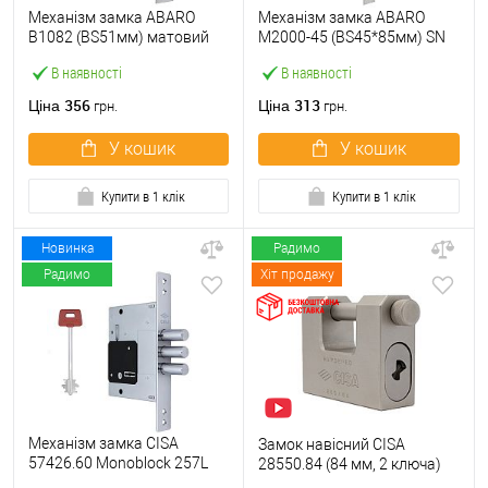
Механізм замка ABARO
Механізм замка ABARO
B1082 (BS51мм) матовий
M2000-45 (BS45*85мм) SN
нікель 5 ключів
матовий нікель
В наявності
В наявності
356
313
Ціна
Ціна
грн.
грн.
У кошик
У кошик
Купити в 1 клік
Купити в 1 клік
Новинка
Радимо
Радимо
Хіт продажу
Механізм замка CISA
Замок навісний CISA
57426.60 Monoblock 257L
28550.84 (84 мм, 2 ключа)
(BS60) хром матовий