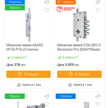
Новинка
Хіт продажу
Радимо
Механізм замка ABARO
Механізм замка CISA 56515
M153-P16-25 язичок
Revolution Pro (BS64*85мм)
(BS25*85, 16 мм) матовий
56535 з блокуванням без
В наявності
В наявності
нікель
торцевої планки
278
5 029
Ціна
Ціна
грн.
грн.
У кошик
У кошик
Купити в 1 клік
Купити в 1 клік
Радимо
Новинка