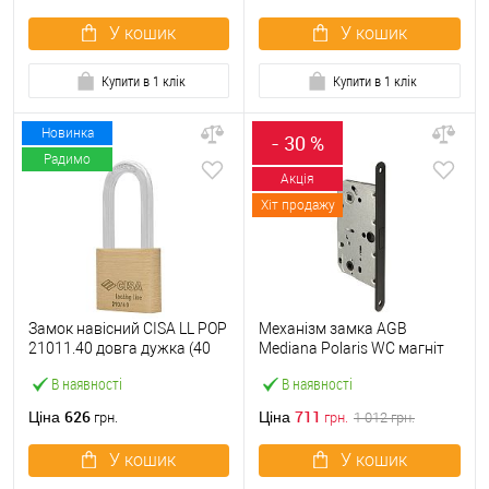
У кошик
У кошик
Купити в 1 клік
Купити в 1 клік
Новинка
- 30 %
Радимо
Акція
Хіт продажу
Замок навісний CISA LL POP
Механізм замка AGB
21011.40 довга дужка (40
Mediana Polaris WC магніт
мм, 2 ключа)
(BS50*96мм) чорний
В наявності
В наявності
626
711
Ціна
Ціна
грн.
грн.
1 012
грн.
У кошик
У кошик