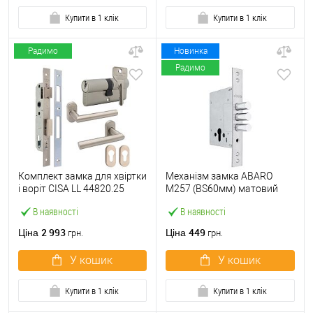
Купити в 1 клік
Купити в 1 клік
Радимо
Новинка
Радимо
Комплект замка для хвіртки
Механізм замка ABARO
і воріт CISA LL 44820.25
M257 (BS60мм) матовий
(труба 40х40) з циліндром
нікель
В наявності
В наявності
C2000 60 мм та ручками
2 993
449
Ціна
Ціна
грн.
грн.
У кошик
У кошик
Купити в 1 клік
Купити в 1 клік