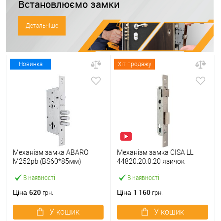
Встановлюємо замки
Детальніше
Новинка
Хіт продажу
Механізм замка ABARO
Механізм замка CISA LL
M252pb (BS60*85мм)
44820.20.0.20 язичок
матовий нікель тех
(BS20*85мм, 22 мм)
В наявності
В наявності
пакування без зв.планки
нержавіюча сталь
620
1 160
Ціна
Ціна
грн.
грн.
У кошик
У кошик