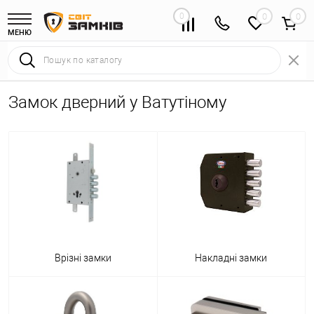
0
0
МЕНЮ
Замок дверний у Ватутіному
Врізні замки
Накладні замки