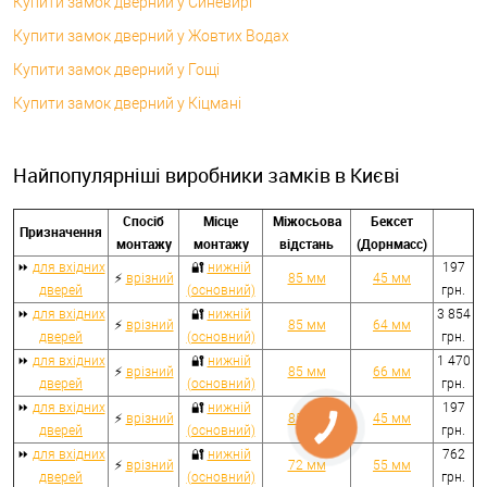
Купити замок дверний у Синевирі
Купити замок дверний у Жовтих Водах
Купити замок дверний у Гощі
Купити замок дверний у Кіцмані
Найпопулярніші виробники замків в Києві
Спосіб
Місце
Міжосьова
Бексет
Призначення
монтажу
монтажу
відстань
(Дорнмасс)
⏩
для вхідних
🔐
нижній
197
⚡
врізний
85 мм
45 мм
дверей
(основний)
грн.
⏩
для вхідних
🔐
нижній
3 854
⚡
врізний
85 мм
64 мм
дверей
(основний)
грн.
⏩
для вхідних
🔐
нижній
1 470
⚡
врізний
85 мм
66 мм
дверей
(основний)
грн.
⏩
для вхідних
🔐
нижній
197
⚡
врізний
85 мм
45 мм
дверей
(основний)
грн.
⏩
для вхідних
🔐
нижній
762
⚡
врізний
72 мм
55 мм
дверей
(основний)
грн.