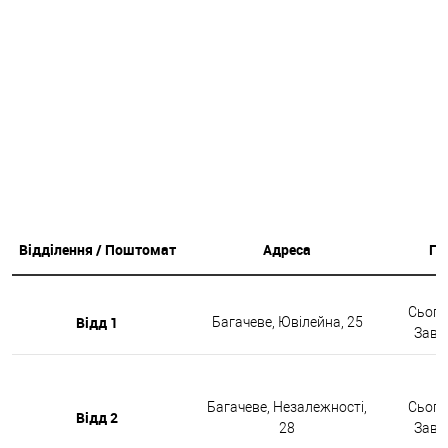
Відділення / Поштомат
Адреса
Гр
Сьогод
Відд 1
Багачеве, Ювілейна, 25
Завтр
Багачеве, Незалежності,
Сьогод
Відд 2
28
Завтр