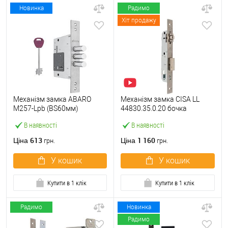
Новинка
Радимо
Хіт продажу
Механізм замка ABARO
Механізм замка CISA LL
M257-Lpb (BS60мм)
44830.35.0.20 бочка
матовий нікель 5 ключів
(BS35мм, 22 мм)
В наявності
В наявності
тех.пакування.без
нержавіюча сталь
зв.планки
613
1 160
Ціна
Ціна
грн.
грн.
У кошик
У кошик
Купити в 1 клік
Купити в 1 клік
Радимо
Новинка
Радимо