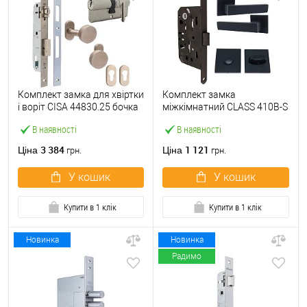
Комплект замка для хвіртки
Комплект замка
і воріт CISA 44830.25 бочка
міжкімнатний CLASS 410B-S
(труба 40х40) з циліндром
Kevlar (BS50*96мм) WC з
В наявності
В наявності
60 мм та ручками
ручками і воротком KEDR
чорний
3 384
1 121
Ціна
Ціна
грн.
грн.
У кошик
У кошик
Купити в 1 клік
Купити в 1 клік
Новинка
Новинка
Радимо