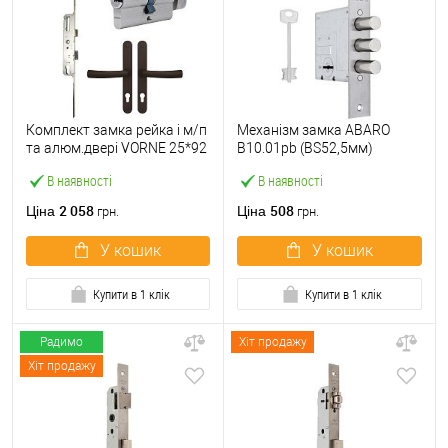
Комплект замка рейка і м/п
Механізм замка ABARO
та алюм.двері VORNE 25*92
B10.01pb (BS52,5мм)
мм з циліндром ABARO і
матовий нікель 5 ключів
В наявності
В наявності
ручками коричневий
тех.пакування.без
зв.планки
2 058
508
Ціна
Ціна
грн.
грн.
У кошик
У кошик
Купити в 1 клік
Купити в 1 клік
Радимо
Хіт продажу
Хіт продажу