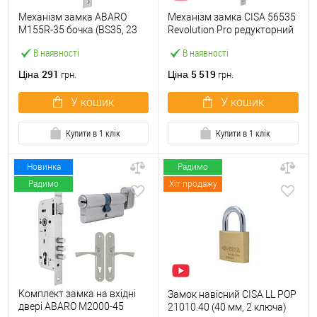
Механізм замка ABARO
Механізм замка CISA 56535
M155R-35 бочка (BS35, 23
Revolution Pro редукторний
мм) матовий нікель
з блокуванням
В наявності
В наявності
(BS67,5*85мм) хром
матовий
291
5 519
Ціна
Ціна
грн.
грн.
У кошик
У кошик
Купити в 1 клік
Купити в 1 клік
Новинка
Радимо
Радимо
Хіт продажу
Комплект замка на вхідні
Замок навісний CISA LL POP
двері ABARO M2000-45
21010.40 (40 мм, 2 ключа)