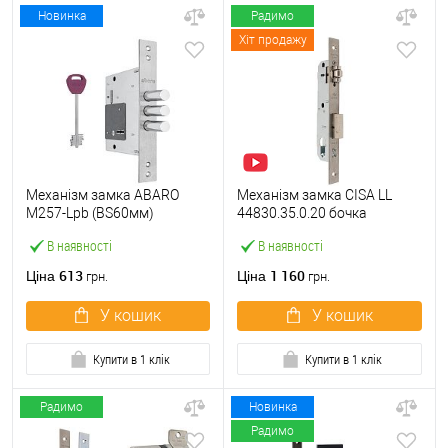
Новинка
Радимо
Хіт продажу
Механізм замка ABARO
Механізм замка CISA LL
M257-Lpb (BS60мм)
44830.35.0.20 бочка
матовий нікель 5 ключів
(BS35мм, 22 мм)
В наявності
В наявності
тех.пакування.без
нержавіюча сталь
зв.планки
613
1 160
Ціна
Ціна
грн.
грн.
У кошик
У кошик
Купити в 1 клік
Купити в 1 клік
Радимо
Новинка
Радимо