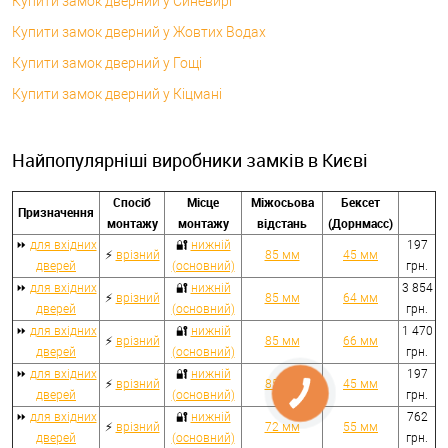
Купити замок дверний у Синевирі
Купити замок дверний у Жовтих Водах
Купити замок дверний у Гощі
Купити замок дверний у Кіцмані
Найпопулярніші виробники замків в Києві
Спосіб
Місце
Міжосьова
Бексет
Призначення
монтажу
монтажу
відстань
(Дорнмасс)
⏩
для вхідних
🔐
нижній
197
⚡
врізний
85 мм
45 мм
дверей
(основний)
грн.
⏩
для вхідних
🔐
нижній
3 854
⚡
врізний
85 мм
64 мм
дверей
(основний)
грн.
⏩
для вхідних
🔐
нижній
1 470
⚡
врізний
85 мм
66 мм
дверей
(основний)
грн.
⏩
для вхідних
🔐
нижній
197
⚡
врізний
85 мм
45 мм
дверей
(основний)
грн.
⏩
для вхідних
🔐
нижній
762
⚡
врізний
72 мм
55 мм
дверей
(основний)
грн.