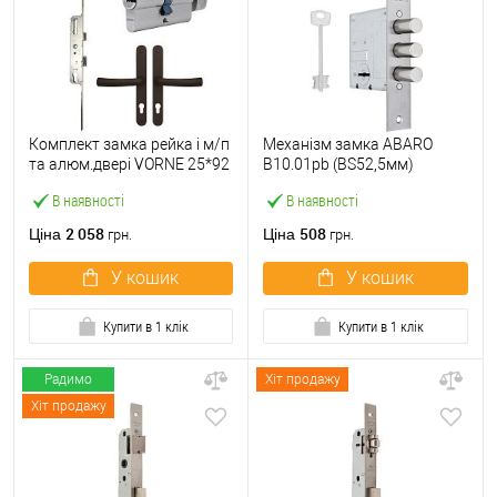
Комплект замка рейка і м/п
Механізм замка ABARO
та алюм.двері VORNE 25*92
B10.01pb (BS52,5мм)
мм з циліндром ABARO і
матовий нікель 5 ключів
В наявності
В наявності
ручками коричневий
тех.пакування.без
зв.планки
2 058
508
Ціна
Ціна
грн.
грн.
У кошик
У кошик
Купити в 1 клік
Купити в 1 клік
Радимо
Хіт продажу
Хіт продажу