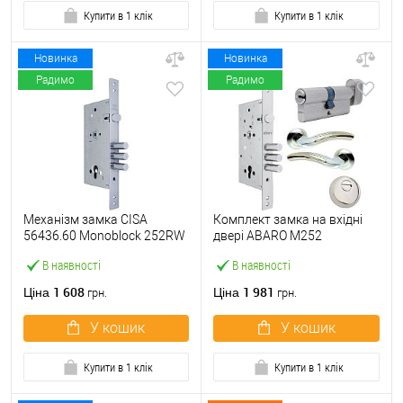
Купити в 1 клік
Купити в 1 клік
Новинка
Новинка
Радимо
Радимо
Механізм замка CISA
Комплект замка на вхідні
56436.60 Monoblock 252RW
двері ABARO M252
(BS60*85мм) хром матовий
(BS60*85мм) з циліндром
В наявності
В наявності
B100, протектором і
ручками нікель
1 608
1 981
Ціна
Ціна
грн.
грн.
У кошик
У кошик
Купити в 1 клік
Купити в 1 клік