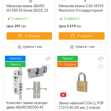
Механізм замка ABARO
Механізм замка CISA 56535
M155R-35 бочка (BS35, 23
Revolution Pro редукторний
мм) матовий нікель
з блокуванням
В наявності
В наявності
(BS67,5*85мм) хром
матовий
291
5 519
Ціна
Ціна
грн.
грн.
У кошик
У кошик
Купити в 1 клік
Купити в 1 клік
Новинка
Радимо
Радимо
Хіт продажу
Комплект замка на вхідні
Замок навісний CISA LL POP
двері ABARO M2000-45
21010.40 (40 мм, 2 ключа)