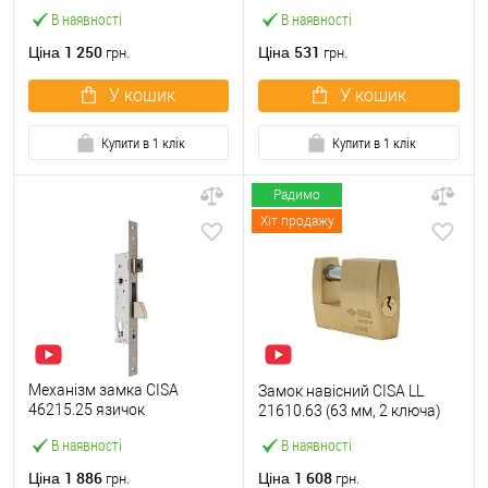
(BS45*85мм) з циліндром
В наявності
В наявності
B100 60T і ручками KEDR
хром
1 250
531
Ціна
Ціна
грн.
грн.
У кошик
У кошик
Купити в 1 клік
Купити в 1 клік
Радимо
Хіт продажу
Механізм замка CISA
Замок навісний CISA LL
46215.25 язичок
21610.63 (63 мм, 2 ключа)
(BS25*85мм, 22 мм)
В наявності
В наявності
нержавіюча сталь
1 886
1 608
Ціна
Ціна
грн.
грн.