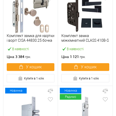
Комплект замка для хвіртки
Комплект замка
і воріт CISA 44830.25 бочка
міжкімнатний CLASS 410B-S
(труба 40х40) з циліндром
Kevlar (BS50*96мм) WC з
В наявності
В наявності
60 мм та ручками
ручками і воротком KEDR
чорний
3 384
1 121
Ціна
Ціна
грн.
грн.
У кошик
У кошик
Купити в 1 клік
Купити в 1 клік
Новинка
Новинка
Радимо