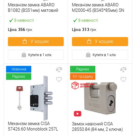
Механізм замка ABARO
Механізм замка ABARO
B1082 (BS51мм) матовий
M2000-45 (BS45*85мм) SN
нікель 5 ключів
матовий нікель
В наявності
В наявності
356
313
Ціна
Ціна
грн.
грн.
У кошик
У кошик
Купити в 1 клік
Купити в 1 клік
Новинка
Радимо
Радимо
Хіт продажу
Механізм замка CISA
Замок навісний CISA
57426.60 Monoblock 257L
28550.84 (84 мм, 2 ключа)
(BS60) хром матовий