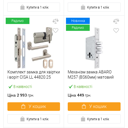
Купити в 1 клік
Купити в 1 клік
Радимо
Новинка
Радимо
Комплект замка для хвіртки
Механізм замка ABARO
і воріт CISA LL 44820.25
M257 (BS60мм) матовий
(труба 40х40) з циліндром
нікель
В наявності
В наявності
C2000 60 мм та ручками
2 993
449
Ціна
Ціна
грн.
грн.
У кошик
У кошик
Купити в 1 клік
Купити в 1 клік