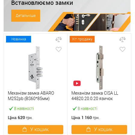
Встановлюємо замки
Детальніше
Новинка
Хіт продажу
Механізм замка ABARO
Механізм замка CISA LL
M252pb (BS60*85мм)
44820.20.0.20 язичок
матовий нікель тех
(BS20*85мм, 22 мм)
В наявності
В наявності
пакування без зв.планки
нержавіюча сталь
620
1 160
Ціна
Ціна
грн.
грн.
У кошик
У кошик