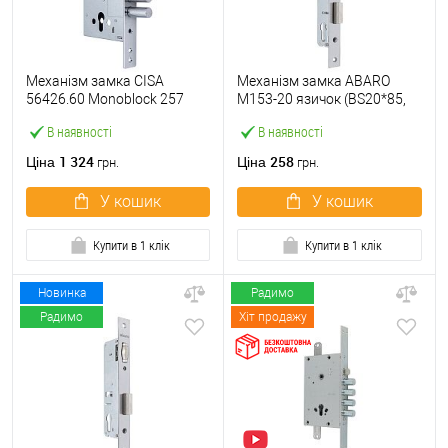
Механізм замка CISA
Механізм замка ABARO
56426.60 Monoblock 257
M153-20 язичок (BS20*85,
(BS60мм) хром матовий
23 мм) матовий нікель
В наявності
В наявності
1 324
258
Ціна
Ціна
грн.
грн.
У кошик
У кошик
Купити в 1 клік
Купити в 1 клік
Новинка
Радимо
Радимо
Хіт продажу