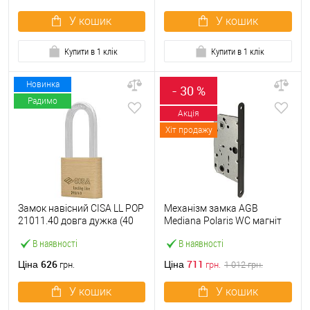
У кошик
У кошик
Купити в 1 клік
Купити в 1 клік
Новинка
- 30 %
Радимо
Акція
Хіт продажу
Замок навісний CISA LL POP
Механізм замка AGB
21011.40 довга дужка (40
Mediana Polaris WC магніт
мм, 2 ключа)
(BS50*96мм) чорний
В наявності
В наявності
626
711
Ціна
Ціна
грн.
грн.
1 012
грн.
У кошик
У кошик