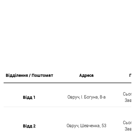
Відділення / Поштомат
Адреса
Гр
Сьогод
Відд 1
Овруч, І. Богуна, 8-а
Завтр
Сьогод
Відд 2
Овруч, Шевченка, 53
Завтр