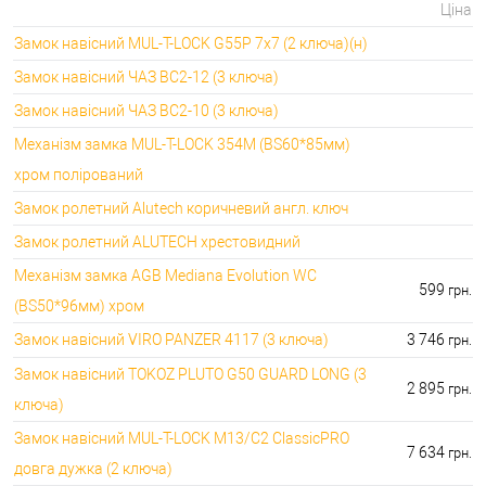
Ціна
Замок навісний MUL-T-LOCK G55P 7x7 (2 ключа)(н)
Замок навісний ЧАЗ ВС2-12 (3 ключа)
Замок навісний ЧАЗ ВС2-10 (3 ключа)
Механізм замка MUL-T-LOCK 354M (BS60*85мм)
хром полірований
Замок ролетний Alutech коричневий англ. ключ
Замок ролетний ALUTECH хрестовидний
Механізм замка AGB Mediana Evolution WC
599
грн.
(BS50*96мм) хром
Замок навісний VIRO PANZER 4117 (3 ключа)
3 746
грн.
Замок навісний TOKOZ PLUTO G50 GUARD LONG (3
2 895
грн.
ключа)
Замок навісний MUL-T-LOCK M13/C2 ClassicPRO
7 634
грн.
довга дужка (2 ключа)