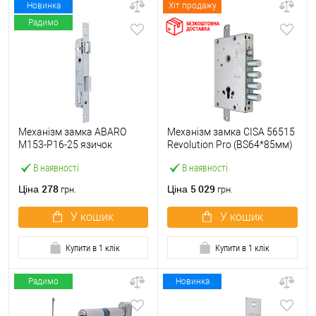
Новинка
Хіт продажу
Радимо
Механізм замка ABARO
Механізм замка CISA 56515
M153-P16-25 язичок
Revolution Pro (BS64*85мм)
(BS25*85, 16 мм) матовий
56535 з блокуванням без
В наявності
В наявності
нікель
торцевої планки
278
5 029
Ціна
Ціна
грн.
грн.
У кошик
У кошик
Купити в 1 клік
Купити в 1 клік
Радимо
Новинка