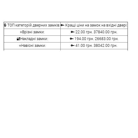
🔒 ТОП категорій дверних замків:
🔑 Кращі ціни на замок на вхідні двері:
⭐Врізні замки:
🔑 22.00 грн. 37840.00 грн.
🔐Накладні замки:
🔑 194.00 грн. 26683.00 грн.
⭐Навісні замки:
🔑 41.00 грн. 38042.00 грн.
🔐Замки для скляних дверей:
🔑 167.00 грн. 16049.00 грн.
⭐Велосипедні та мото замки:
🔑 107.00 грн. 14836.00 грн.
🔐Меблеві замки:
🔑 70.00 грн. 9116.00 грн.
⭐Сейфові замки:
🔑 341.00 грн. 3848.00 грн.
🔐Кодові замки:
🔑 1058.00 грн. 5113.00 грн.
⭐Протипожежна фурнітура:
🔑 290.00 грн. 4045.00 грн.
🔐Замки для ролетів:
🔑 600.00 грн. 660.00 грн.