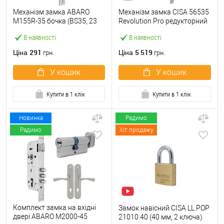
Механізм замка ABARO
Механізм замка CISA 56535
M155R-35 бочка (BS35, 23
Revolution Pro редукторний
мм) матовий нікель
з блокуванням
В наявності
В наявності
(BS67,5*85мм) хром
матовий
291
5 519
Ціна
Ціна
грн.
грн.
У кошик
У кошик
Купити в 1 клік
Купити в 1 клік
Новинка
Радимо
Радимо
Хіт продажу
Комплект замка на вхідні
Замок навісний CISA LL POP
двері ABARO M2000-45
21010.40 (40 мм, 2 ключа)