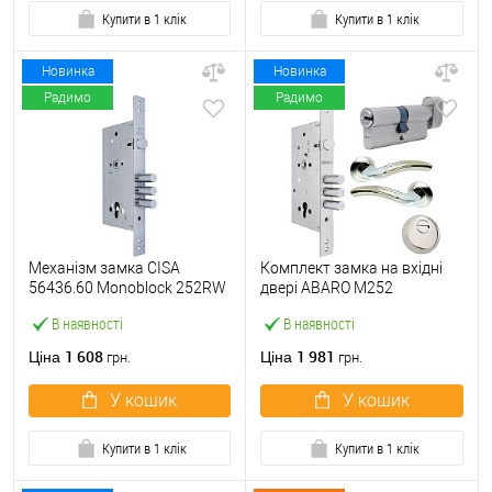
Купити в 1 клік
Купити в 1 клік
Новинка
Новинка
Радимо
Радимо
Механізм замка CISA
Комплект замка на вхідні
56436.60 Monoblock 252RW
двері ABARO M252
(BS60*85мм) хром матовий
(BS60*85мм) з циліндром
В наявності
В наявності
B100, протектором і
ручками нікель
1 608
1 981
Ціна
Ціна
грн.
грн.
У кошик
У кошик
Купити в 1 клік
Купити в 1 клік