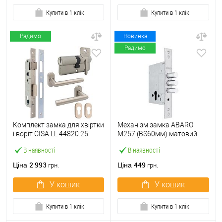
Купити в 1 клік
Купити в 1 клік
Радимо
Новинка
Радимо
Комплект замка для хвіртки
Механізм замка ABARO
і воріт CISA LL 44820.25
M257 (BS60мм) матовий
(труба 40х40) з циліндром
нікель
В наявності
В наявності
C2000 60 мм та ручками
2 993
449
Ціна
Ціна
грн.
грн.
У кошик
У кошик
Купити в 1 клік
Купити в 1 клік