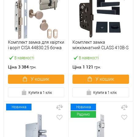
Комплект замка для хвіртки
Комплект замка
і воріт CISA 44830.25 бочка
міжкімнатний CLASS 410B-S
(труба 40х40) з циліндром
Kevlar (BS50*96мм) WC з
В наявності
В наявності
60 мм та ручками
ручками і воротком KEDR
чорний
3 384
1 121
Ціна
Ціна
грн.
грн.
У кошик
У кошик
Купити в 1 клік
Купити в 1 клік
Новинка
Новинка
Радимо