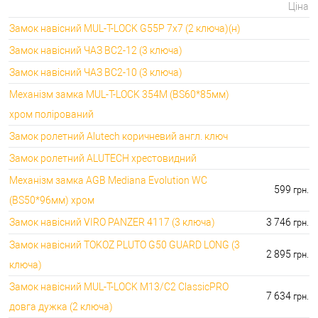
Ціна
Замок навісний MUL-T-LOCK G55P 7x7 (2 ключа)(н)
Замок навісний ЧАЗ ВС2-12 (3 ключа)
Замок навісний ЧАЗ ВС2-10 (3 ключа)
Механізм замка MUL-T-LOCK 354M (BS60*85мм)
хром полірований
Замок ролетний Alutech коричневий англ. ключ
Замок ролетний ALUTECH хрестовидний
Механізм замка AGB Mediana Evolution WC
599
грн.
(BS50*96мм) хром
Замок навісний VIRO PANZER 4117 (3 ключа)
3 746
грн.
Замок навісний TOKOZ PLUTO G50 GUARD LONG (3
2 895
грн.
ключа)
Замок навісний MUL-T-LOCK M13/C2 ClassicPRO
7 634
грн.
довга дужка (2 ключа)