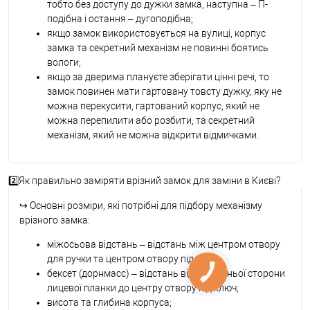
тобто без доступу до дужки замка, наступна – П-
подібна і остання – дугоподібна;
якщо замок використовується на вулиці, корпус
замка та секретний механізм не повинні боятись
вологи;
якщо за дверима плануєте зберігати цінні речі, то
замок повинен мати гартовану товсту дужку, яку не
можна перекусити, гартований корпус, який не
можна перепилити або розбити, та секретний
механізм, який не можна відкрити відмичками.
2️⃣Як правильно заміряти врізний замок для заміни в Києві?
↪
Основні розміри, які потрібні для підбору механізму
врізного замка:
міжосьова відстань – відстань між центром отвору
для ручки та центром отвору під ключ;
бексет (дорнмасс) – відстань від зовнішньої сторони
лицевої планки до центру отвору під ключ;
висота та глибина корпуса;