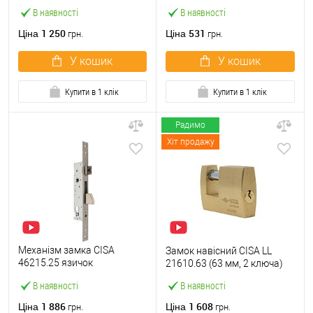
(BS45*85мм) з циліндром
В наявності
В наявності
B100 60T і ручками KEDR
хром
1 250
531
Ціна
Ціна
грн.
грн.
У кошик
У кошик
Купити в 1 клік
Купити в 1 клік
Радимо
Хіт продажу
Механізм замка CISA
Замок навісний CISA LL
46215.25 язичок
21610.63 (63 мм, 2 ключа)
(BS25*85мм, 22 мм)
В наявності
В наявності
нержавіюча сталь
1 886
1 608
Ціна
Ціна
грн.
грн.