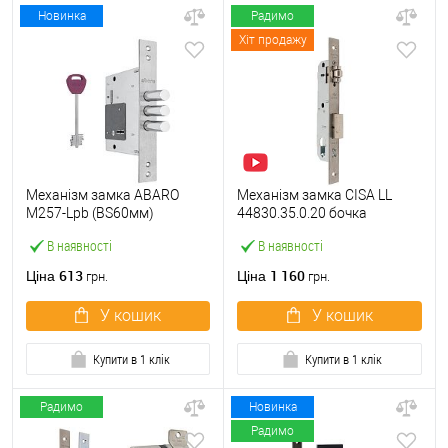
Новинка
Радимо
Хіт продажу
Механізм замка ABARO
Механізм замка CISA LL
M257-Lpb (BS60мм)
44830.35.0.20 бочка
матовий нікель 5 ключів
(BS35мм, 22 мм)
В наявності
В наявності
тех.пакування.без
нержавіюча сталь
зв.планки
613
1 160
Ціна
Ціна
грн.
грн.
У кошик
У кошик
Купити в 1 клік
Купити в 1 клік
Радимо
Новинка
Радимо