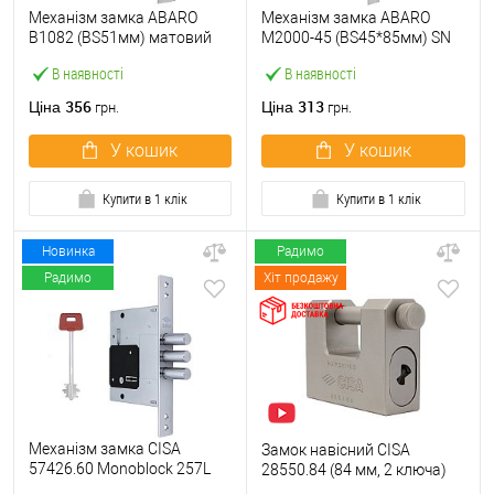
Механізм замка ABARO
Механізм замка ABARO
B1082 (BS51мм) матовий
M2000-45 (BS45*85мм) SN
нікель 5 ключів
матовий нікель
В наявності
В наявності
356
313
Ціна
Ціна
грн.
грн.
У кошик
У кошик
Купити в 1 клік
Купити в 1 клік
Новинка
Радимо
Радимо
Хіт продажу
Механізм замка CISA
Замок навісний CISA
57426.60 Monoblock 257L
28550.84 (84 мм, 2 ключа)
(BS60) хром матовий