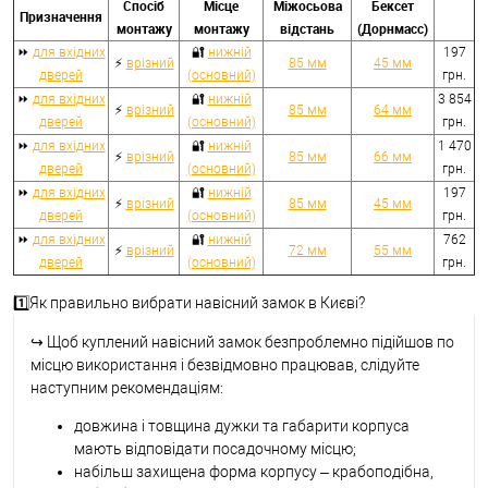
Спосіб
Місце
Міжосьова
Бексет
Призначення
монтажу
монтажу
відстань
(Дорнмасс)
⏩
для вхідних
🔐
нижній
197
⚡
врізний
85 мм
45 мм
дверей
(основний)
грн.
⏩
для вхідних
🔐
нижній
3 854
⚡
врізний
85 мм
64 мм
дверей
(основний)
грн.
⏩
для вхідних
🔐
нижній
1 470
⚡
врізний
85 мм
66 мм
дверей
(основний)
грн.
⏩
для вхідних
🔐
нижній
197
⚡
врізний
85 мм
45 мм
дверей
(основний)
грн.
⏩
для вхідних
🔐
нижній
762
⚡
врізний
72 мм
55 мм
дверей
(основний)
грн.
1️⃣Як правильно вибрати навісний замок в Києві?
↪
Щоб куплений навісний замок безпроблемно підійшов по
місцю використання і безвідмовно працював, слідуйте
наступним рекомендаціям:
довжина і товщина дужки та габарити корпуса
мають відповідати посадочному місцю;
набільш захищена форма корпусу – крабоподібна,