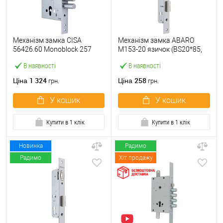
Механізм замка CISA
Механізм замка ABARO
56426.60 Monoblock 257
M153-20 язичок (BS20*85,
(BS60мм) хром матовий
23 мм) матовий нікель
В наявності
В наявності
1 324
258
Ціна
Ціна
грн.
грн.
У кошик
У кошик
Купити в 1 клік
Купити в 1 клік
Новинка
Радимо
Радимо
Хіт продажу