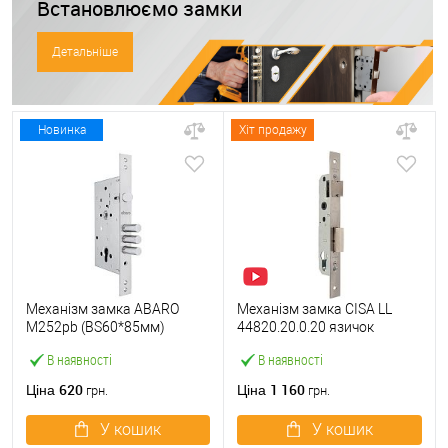
Встановлюємо замки
Детальніше
Новинка
Хіт продажу
Механізм замка ABARO
Механізм замка CISA LL
M252pb (BS60*85мм)
44820.20.0.20 язичок
матовий нікель тех
(BS20*85мм, 22 мм)
В наявності
В наявності
пакування без зв.планки
нержавіюча сталь
620
1 160
Ціна
Ціна
грн.
грн.
У кошик
У кошик