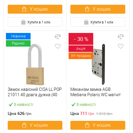
У кошик
У кошик
Купити в 1 клік
Купити в 1 клік
Новинка
- 30 %
Радимо
Акція
Хіт продажу
Замок навісний CISA LL POP
Механізм замка AGB
21011.40 довга дужка (40
Mediana Polaris WC магніт
мм, 2 ключа)
(BS50*96мм) чорний
В наявності
В наявності
626
711
Ціна
Ціна
грн.
грн.
1 012
грн.
У кошик
У кошик