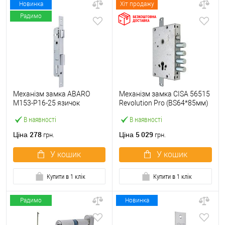
Новинка
Хіт продажу
Радимо
Механізм замка ABARO
Механізм замка CISA 56515
M153-P16-25 язичок
Revolution Pro (BS64*85мм)
(BS25*85, 16 мм) матовий
56535 з блокуванням без
В наявності
В наявності
нікель
торцевої планки
278
5 029
Ціна
Ціна
грн.
грн.
У кошик
У кошик
Купити в 1 клік
Купити в 1 клік
Радимо
Новинка