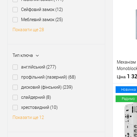
Сейфовий замок
(12)
Купити
Меблевий замок
(25)
Показати ще 28
У о
Виробник
Тип ключа
Тип товару
Механізм 
англійський
(277)
Monoblock
матовий
1 3
Матеріал д
Ціна
профільний (лазерний)
(68)
Країна вир
дисковий (фінський)
(239)
Статус (гур
Новинка
слайдерний
(8)
Радимо
хрестовидний
(10)
Купити
Показати ще 12
У о