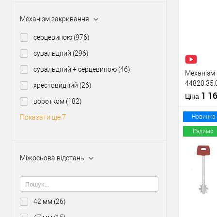
Купити
Механізм закривання
У о
серцевиною
(976)
сувальдний
(296)
Виробник
Тип товару
сувальдний + серцевиною
(46)
Механізм 
44820.35.
хрестовидний
(26)
(BS35*85м
1 1
Матеріал д
Ціна
воротком
(182)
нержавію
Країна вир
Міжосьова
Новинка
Показати ще 7
відстань
Радимо
Міжосьова відстань
Купити
У о
42 мм
(26)
Виробник