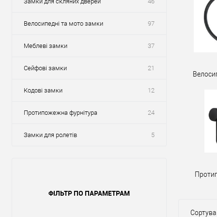
Замки для скляних дверей
46
Велосипедні та мото замки
97
Меблеві замки
37
Сейфові замки
21
Велоси
Кодові замки
12
Протипожежна фурнітура
24
Замки для ролетів
5
Проти
ФІЛЬТР ПО ПАРАМЕТРАМ
Сортува