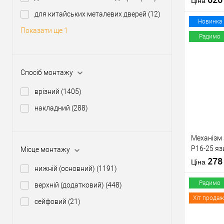
Ціна
Країна вир
для китайських металевих дверей
(12)
Міжосьова
Новинка
Показати ще 1
відстань
Радимо
Купити
Спосіб монтажу
врізний
(1405)
У о
накладний
(288)
Виробник
Рівень захи
Механізм
Тип товару
P16-25 яз
Місце монтажу
Тип ключа
матовий н
27
Країна вир
Ціна
нижній (основний)
(1191)
Радимо
верхній (додатковий)
(448)
Хіт продаж
сейфовий
(21)