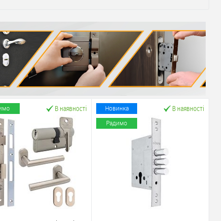
В наявності
В наявності
имо
Новинка
Радимо