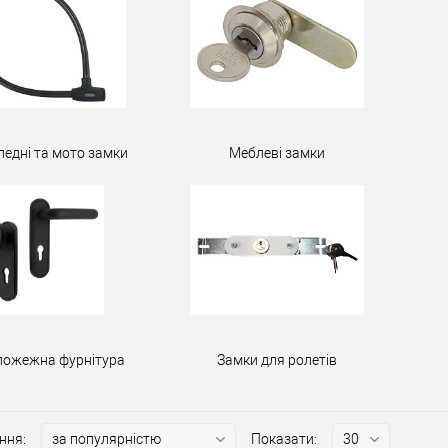
педні та мото замки
Меблеві замки
пожежна фурнітура
Замки для ролетів
ння:
Показати: