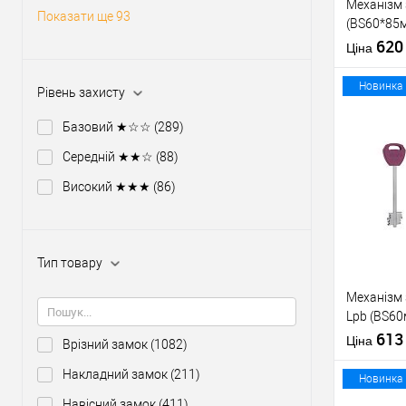
Механізм
Показати ще 93
(BS60*85м
тех пакув
62
Ціна
Новинка
Рівень захисту
Базовий ★☆☆
(289)
Середній ★★☆
(88)
Купити
Високий ★★★
(86)
У о
Тип товару
Виробник
Тип товару
Механізм
Lpb (BS60
ключів те
61
Матеріал д
Ціна
Врізний замок
(1082)
зв.планки
Країна вир
Накладний замок
(211)
Міжосьова
Новинка
відстань
Навісний замок
(411)