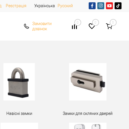
д
Реєстрація
Українська
Русский
0
0
0
Замовити
дзвінок
Навісні замки
Замки для скляних дверей