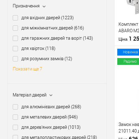
Призначення
Виробник
для вхідних дверей
(1223)
Тип товару
Комплект 
для міжкімнатних дверей
(616)
ABARO M2
Матеріал д
циліндром
1 2
для гаражних дверей та воріт
(143)
Країна вир
Ціна
KEDR хро
Статус (гур
для хвірток
(118)
Новинка
для розумних замків
(12)
Радимо
Показати ще 7
Купити
Матеріал дверей
У о
для алюмінієвих дверей
(268)
Виробник
для металевих дверей
(946)
Тип товару
Замок нав
для дерев'яних дверей
(1013)
21011.40 
для металопластикових дверей
(218)
ключа)
62
Матеріал д