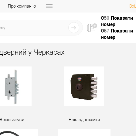
Про компанію
Вхі
0
5
0
Показати
номер
0
6
7
Показати
номер
дверний у Черкасах
Врізні замки
Накладні замки