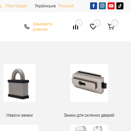
д
Реєстрація
Українська
Русский
0
0
0
Замовити
дзвінок
Навісні замки
Замки для скляних дверей