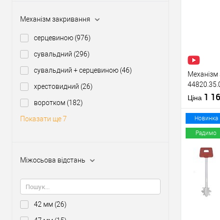
Купити
Механізм закривання
У о
серцевиною
(976)
сувальдний
(296)
Виробник
Тип товару
сувальдний + серцевиною
(46)
Механізм 
44820.35.
хрестовидний
(26)
(BS35*85м
1 1
Матеріал д
Ціна
воротком
(182)
нержавію
Країна вир
Міжосьова
Новинка
Показати ще 7
відстань
Радимо
Міжосьова відстань
Купити
У о
42 мм
(26)
Виробник