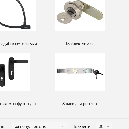
педні та мото замки
Меблеві замки
пожежна фурнітура
Замки для ролетів
ння:
Показати: