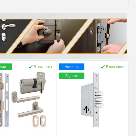
В наявності
В наявності
имо
Новинка
Радимо