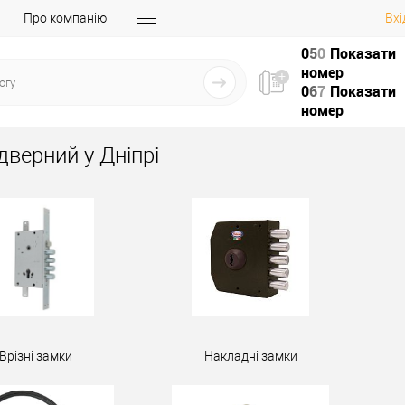
Про компанію
Вхі
0
5
0
Показати
номер
0
6
7
Показати
номер
дверний у Дніпрі
Врізні замки
Накладні замки