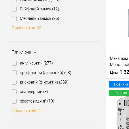
Сейфовий замок
(12)
Купити
Меблевий замок
(25)
Показати ще 28
У о
Виробник
Тип ключа
Тип товару
Механізм 
англійський
(277)
Monoblock
матовий
1 3
Матеріал д
Ціна
профільний (лазерний)
(68)
Країна вир
дисковий (фінський)
(239)
Статус (гур
Новинка
слайдерний
(8)
Радимо
хрестовидний
(10)
Купити
Показати ще 12
У о