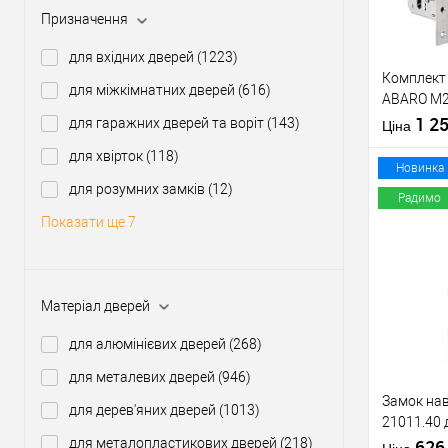
Призначення
Виробник
для вхідних дверей
(1223)
Тип товару
Комплект 
для міжкімнатних дверей
(616)
ABARO M2
Матеріал д
циліндром
1 2
для гаражних дверей та воріт
(143)
Країна вир
Ціна
KEDR хро
Статус (гур
для хвірток
(118)
Новинка
для розумних замків
(12)
Радимо
Показати ще 7
Купити
Матеріал дверей
У о
для алюмінієвих дверей
(268)
Виробник
для металевих дверей
(946)
Тип товару
Замок нав
для дерев'яних дверей
(1013)
21011.40 
для металопластикових дверей
(218)
ключа)
62
Матеріал д