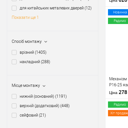
Ціна
Країна вир
для китайських металевих дверей
(12)
Міжосьова
Новинка
Показати ще 1
відстань
Радимо
Купити
Спосіб монтажу
врізний
(1405)
У о
накладний
(288)
Виробник
Рівень захи
Механізм
Тип товару
P16-25 яз
Місце монтажу
Тип ключа
матовий н
27
Країна вир
Ціна
нижній (основний)
(1191)
Радимо
верхній (додатковий)
(448)
Хіт продаж
сейфовий
(21)