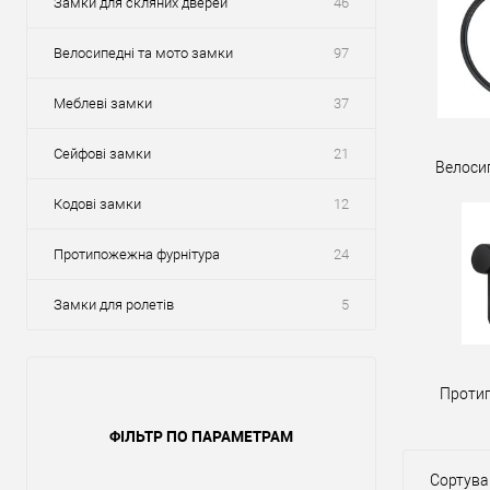
Замки для скляних дверей
46
Велосипедні та мото замки
97
Меблеві замки
37
Сейфові замки
21
Велоси
Кодові замки
12
Протипожежна фурнітура
24
Замки для ролетів
5
Проти
ФІЛЬТР ПО ПАРАМЕТРАМ
Сортува