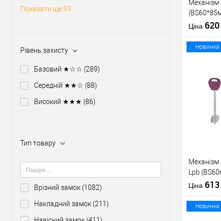
Механізм
Показати ще 93
(BS60*85м
тех пакув
62
Ціна
Новинка
Рівень захисту
Базовий ★☆☆
(289)
Середній ★★☆
(88)
Купити
Високий ★★★
(86)
У о
Тип товару
Виробник
Тип товару
Механізм
Lpb (BS60
ключів те
61
Матеріал д
Ціна
Врізний замок
(1082)
зв.планки
Країна вир
Накладний замок
(211)
Міжосьова
Новинка
відстань
Навісний замок
(411)