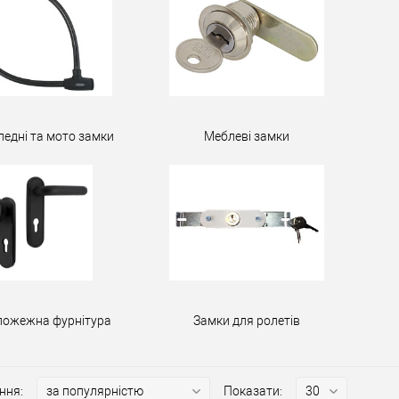
педні та мото замки
Меблеві замки
пожежна фурнітура
Замки для ролетів
ння:
Показати: