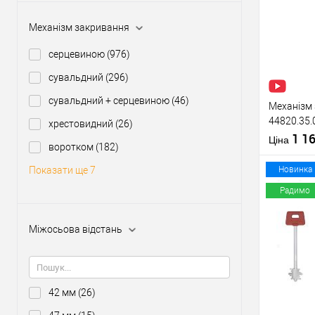
Купити
Механізм закривання
У о
серцевиною
(976)
сувальдний
(296)
Виробник
Тип товару
сувальдний + серцевиною
(46)
Механізм 
44820.35.
хрестовидний
(26)
(BS35*85м
1 1
Матеріал д
Ціна
воротком
(182)
нержавію
Країна вир
Міжосьова
Новинка
Показати ще 7
відстань
Радимо
Міжосьова відстань
Купити
У о
42 мм
(26)
Виробник