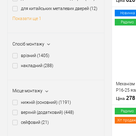
Ціна
Країна вир
для китайських металевих дверей
(12)
Міжосьова
Новинка
Показати ще 1
відстань
Радимо
Купити
Спосіб монтажу
врізний
(1405)
У о
накладний
(288)
Виробник
Рівень захи
Механізм
Тип товару
P16-25 яз
Місце монтажу
Тип ключа
матовий н
27
Країна вир
Ціна
нижній (основний)
(1191)
Радимо
верхній (додатковий)
(448)
Хіт продаж
сейфовий
(21)