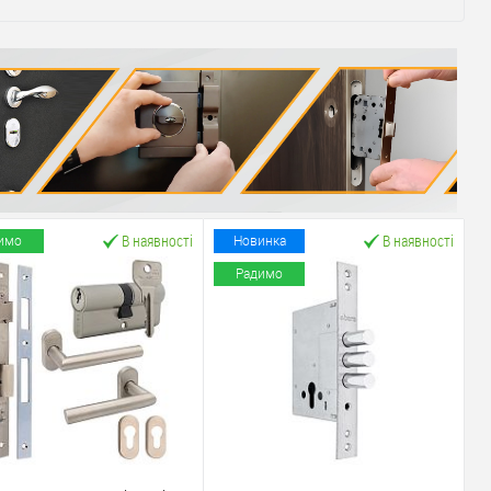
В наявності
В наявності
имо
Новинка
Радимо