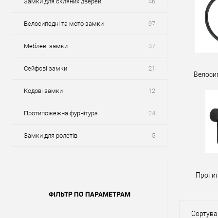
Замки для скляних дверей
46
Велосипедні та мото замки
97
Меблеві замки
37
Сейфові замки
21
Велоси
Кодові замки
12
Протипожежна фурнітура
24
Замки для ролетів
5
Проти
ФІЛЬТР ПО ПАРАМЕТРАМ
Сортува