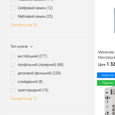
Сейфовий замок
(12)
Купити
Меблевий замок
(25)
Показати ще 28
У о
Виробник
Тип ключа
Тип товару
Механізм 
англійський
(277)
Monoblock
матовий
1 3
Матеріал д
Ціна
профільний (лазерний)
(68)
Країна вир
дисковий (фінський)
(239)
Статус (гур
Новинка
слайдерний
(8)
Радимо
хрестовидний
(10)
Купити
Показати ще 12
У о