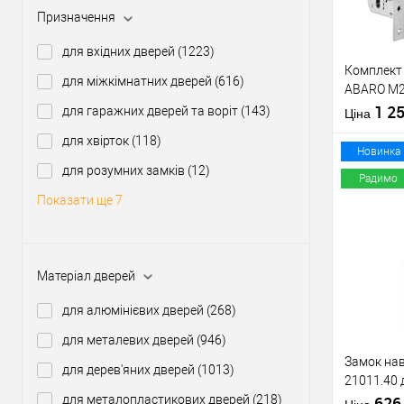
Призначення
Виробник
для вхідних дверей
(1223)
Тип товару
Комплект 
для міжкімнатних дверей
(616)
ABARO M2
Матеріал д
циліндром
1 2
для гаражних дверей та воріт
(143)
Країна вир
Ціна
KEDR хро
Статус (гур
для хвірток
(118)
Новинка
для розумних замків
(12)
Радимо
Показати ще 7
Купити
Матеріал дверей
У о
для алюмінієвих дверей
(268)
Виробник
для металевих дверей
(946)
Тип товару
Замок нав
для дерев'яних дверей
(1013)
21011.40 
для металопластикових дверей
(218)
ключа)
62
Матеріал д