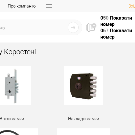
Про компанію
Вхі
0
5
0
Показати
номер
0
6
7
Показати
номер
у Коростені
Врізні замки
Накладні замки