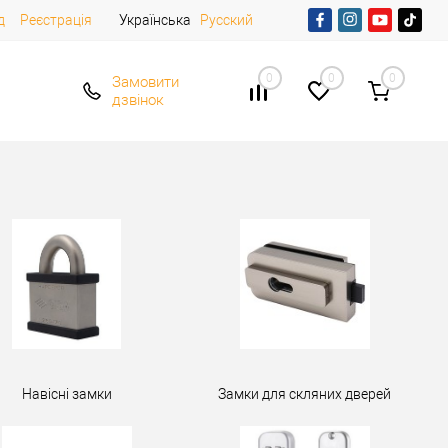
д
Реєстрація
Українська
Русский
0
0
0
Замовити
дзвінок
Навісні замки
Замки для скляних дверей