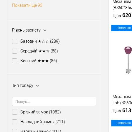
Механізм
Показати ще 93
(BS60*85м
тех пакув
62
Ціна
Новинка
Рівень захисту
Базовий ★☆☆
(289)
Середній ★★☆
(88)
Купити
Високий ★★★
(86)
У о
Тип товару
Виробник
Тип товару
Механізм
Lpb (BS60
ключів те
61
Матеріал д
Ціна
Врізний замок
(1082)
зв.планки
Країна вир
Накладний замок
(211)
Міжосьова
Новинка
відстань
Навісний замок
(411)